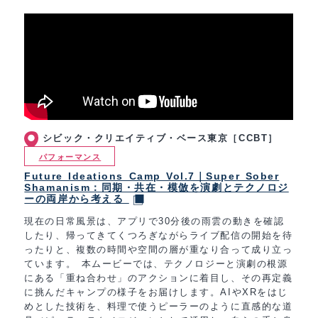
シビック・クリエイティブ・ベース東京［CCBT］
パフォーマンス
Future Ideations Camp Vol.7｜Super Sober
Shamanism：同期・共在・模倣を演劇とテクノロジ
ーの両岸から考える
現在の日常風景は、アプリで30分後の雨雲の動きを確認
したり、帰ってきてくつろぎながらライブ配信の開始を待
ったりと、複数の時間や空間の層が重なり合って成り立っ
ています。 本ムービーでは、テクノロジーと演劇の根源
にある「重ね合わせ」のアクションに着目し、その再定義
に挑んだキャンプの様子をお届けします。AIやXRをはじ
めとした技術を、料理で使うピーラーのように直感的な道