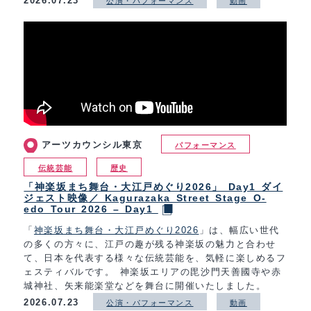
2026.07.23
公演・パフォーマンス
動画
アーツカウンシル東京
パフォーマンス
伝統芸能
歴史
「神楽坂まち舞台・大江戸めぐり2026」 Day1 ダイ
ジェスト映像／ Kagurazaka Street Stage O-
edo Tour 2026 – Day1
「
神楽坂まち舞台・大江戸めぐり2026
」は、幅広い世代
の多くの方々に、江戸の趣が残る神楽坂の魅力と合わせ
て、日本を代表する様々な伝統芸能を、気軽に楽しめるフ
ェスティバルです。 神楽坂エリアの毘沙門天善國寺や赤
城神社、矢来能楽堂などを舞台に開催いたしました。
2026.07.23
公演・パフォーマンス
動画