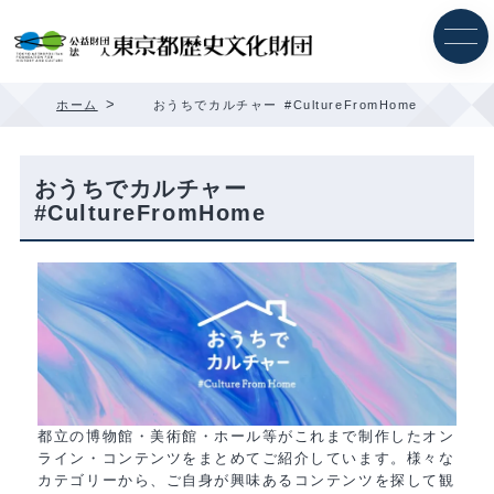
内
容
を
ス
キ
>
ホーム
おうちでカルチャー #CultureFromHome
ッ
プ
おうちでカルチャー
#CultureFromHome
都立の博物館・美術館・ホール等がこれまで制作したオン
ライン・コンテンツをまとめてご紹介しています。様々な
カテゴリーから、ご自身が興味あるコンテンツを探して観