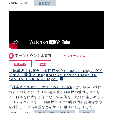
2026.07.28
施設紹介
アーツカウンシル東京
パフォーマンス
伝統芸能
歴史
「神楽坂まち舞台・大江戸めぐり2026」 Day2 ダイ
ジェスト映像／ Kagurazaka Street Stage O-
edo Tour 2026 – Day2
「
神楽坂まち舞台・大江戸めぐり2026
」は、幅広い世代
の多くの方々に、江戸の趣が残る神楽坂の魅力と合わせ
て、日本を代表する様々な伝統芸能を、気軽に楽しめるフ
ェスティバルです。 神楽坂エリアの毘沙門天善國寺や赤
城神社、矢来能楽堂などを舞台に開催いたしました。