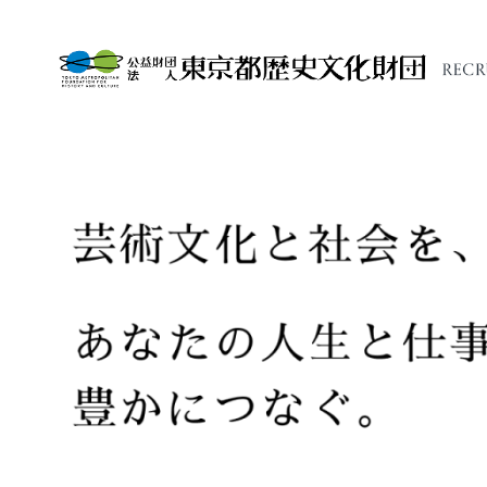
内
容
を
ス
キ
ッ
プ