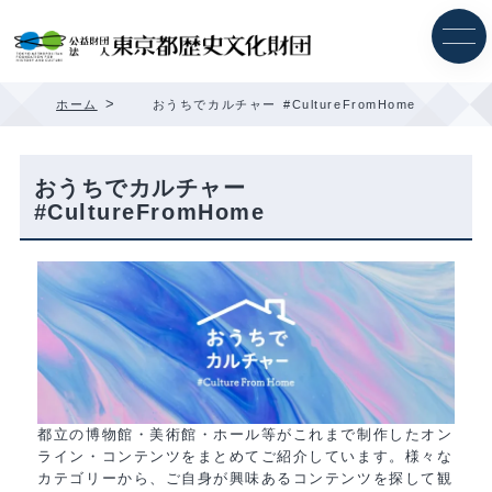
内
容
を
ス
キ
>
ホーム
おうちでカルチャー #CultureFromHome
ッ
プ
おうちでカルチャー
#CultureFromHome
都立の博物館・美術館・ホール等がこれまで制作したオン
ライン・コンテンツをまとめてご紹介しています。様々な
カテゴリーから、ご自身が興味あるコンテンツを探して観