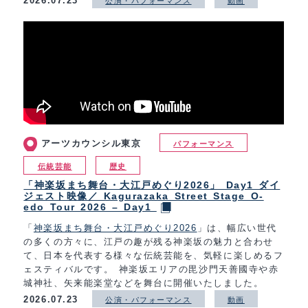
2026.07.23
公演・パフォーマンス
動画
アーツカウンシル東京
パフォーマンス
伝統芸能
歴史
「神楽坂まち舞台・大江戸めぐり2026」 Day1 ダイ
ジェスト映像／ Kagurazaka Street Stage O-
edo Tour 2026 – Day1
「
神楽坂まち舞台・大江戸めぐり2026
」は、幅広い世代
の多くの方々に、江戸の趣が残る神楽坂の魅力と合わせ
て、日本を代表する様々な伝統芸能を、気軽に楽しめるフ
ェスティバルです。 神楽坂エリアの毘沙門天善國寺や赤
城神社、矢来能楽堂などを舞台に開催いたしました。
2026.07.23
公演・パフォーマンス
動画