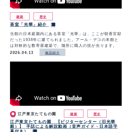
建築
歴史
茶室「光華」紹介
当館の日本庭園内にある茶室「光華」は、ここが朝香宮邸
だった1938年に建てられました。アール・デコの本館と
は対称的な数寄屋建築で、随所に職人の技が光ります。
2026.04.13
施設紹介
江戸東京たてもの園
建築
歴史
江戸東京たてもの園 【ビジターセンター（旧光華
殿）】 手話による解説動画（音声ガイド・日本語字
幕付き）