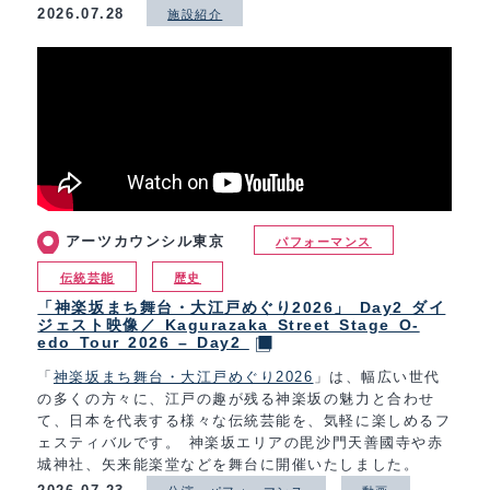
2026.07.28
施設紹介
アーツカウンシル東京
パフォーマンス
伝統芸能
歴史
「神楽坂まち舞台・大江戸めぐり2026」 Day2 ダイ
ジェスト映像／ Kagurazaka Street Stage O-
edo Tour 2026 – Day2
「
神楽坂まち舞台・大江戸めぐり2026
」は、幅広い世代
の多くの方々に、江戸の趣が残る神楽坂の魅力と合わせ
て、日本を代表する様々な伝統芸能を、気軽に楽しめるフ
ェスティバルです。 神楽坂エリアの毘沙門天善國寺や赤
城神社、矢来能楽堂などを舞台に開催いたしました。