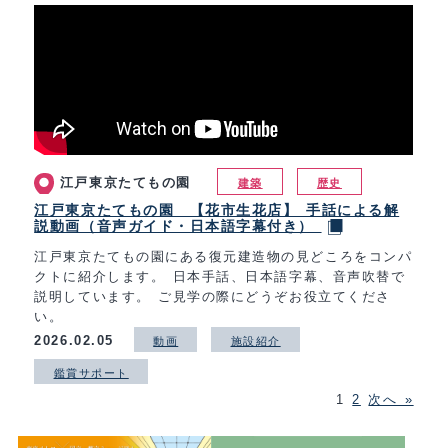
江戸東京たてもの園
建築
歴史
江戸東京たてもの園 【花市生花店】 手話による解
説動画（音声ガイド・日本語字幕付き）
江戸東京たてもの園にある復元建造物の見どころをコンパ
クトに紹介します。 日本手話、日本語字幕、音声吹替で
説明しています。 ご見学の際にどうぞお役立てくださ
い。
2026.02.05
動画
施設紹介
鑑賞サポート
1
2
次へ »