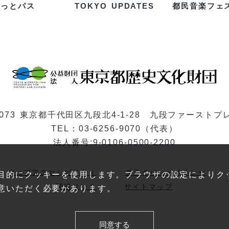
るっとパス
都民音楽フェ
TOKYO UPDATES
-0073 東京都千代田区九段北4-1-28 九段ファーストプ
TEL：03-6256-9070（代表）
法人番号:9-0106-0500-2200
ウェブアクセシビリティ
プライバシーポリシー
目的にクッキーを使用します。ブラウザの設定によりク
関連リンク
サイトマップ
意いただく必要があります。
同意する