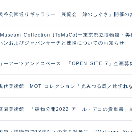
渋谷公園通りギャラリー 展覧会「線のしぐさ」開催の
o Museum Collection (ToMuCo)ー東京都
パンおよびジャパンサーチと連携についてのお知らせ
ョーアーツアンドスペース 「OPEN SITE 7」企画募
現代美術館 MOT コレクション「光みつる庭／途切れ
庭園美術館 「建物公開2022 アール・デコの貴重書」
術館・博物館で18歳以下の方を対象に 「Welcome Yo