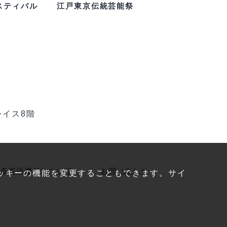
スティバル
江戸東京伝統芸能祭
レイス8階
多言語機能について
お問い合わせ
ッキーの機能を変更することもできます。サイ