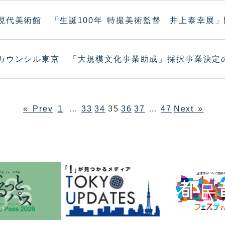
現代美術館 「生誕100年 特撮美術監督 井上泰幸展
カウンシル東京 「大規模文化事業助成」採択事業決定
« Prev
1
…
33
34
35
36
37
…
47
Next »