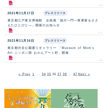
2021年11月17日
プレスリリース
東京都江戸東京博物館 企画展「徳川一門―将軍家をささ
えたひとびと―」開催のお知らせ
2021年11月16日
プレスリリース
東京都渋谷公園通りギャラリー 「Museum of Mom’s
Art ニッポン国 おかんアート村」開催
« Prev
1
…
34
35
36
37
38
…
47
Next »