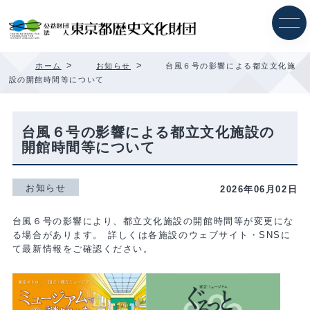
内
容
を
ス
キ
>
>
ホーム
お知らせ
台風６号の影響による都立文化施
ッ
設の開館時間等について
プ
台風６号の影響による都立文化施設の
開館時間等について
お知らせ
2026年06月02日
台風６号の影響により、都立文化施設の開館時間等が変更にな
る場合があります。 詳しくは各施設のウェブサイト・SNSに
て最新情報をご確認ください。