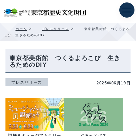
内
容
を
ス
キ
>
>
ホーム
プレスリリース
東京都美術館 つくるよろ
ッ
こび 生きるためのDIY
プ
東京都美術館 つくるよろこび 生き
るためのDIY
プレスリリース
2025年06月19日
ぐるっとパス
謎解きミュージアムラリー