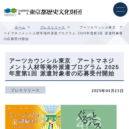
内
容
を
ス
キ
>
>
ホーム
プレスリリース
アーツカウンシル東京 ア
ッ
ートマネジメント人材等海外派遣プログラム 2025年度第1回 派遣対象者
プ
の応募受付開始
アーツカウンシル東京 アートマネジ
メント人材等海外派遣プログラム 2025
年度第1回 派遣対象者の応募受付開始
プレスリリース
2025年04月23日