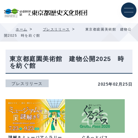
内
容
を
ス
キ
>
>
ホーム
プレスリリース
東京都庭園美術館 建物公
ッ
開2025 時を紡ぐ館
プ
東京都庭園美術館 建物公開2025 時
を紡ぐ館
プレスリリース
2025年02月25日
ぐるっとパス
謎解きミュージアムラリー