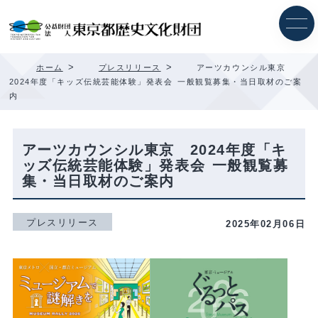
内
容
を
ス
キ
>
>
ホーム
プレスリリース
アーツカウンシル東京
ッ
2024年度「キッズ伝統芸能体験」発表会 一般観覧募集・当日取材のご案
プ
内
アーツカウンシル東京 2024年度「キ
ッズ伝統芸能体験」発表会 一般観覧募
集・当日取材のご案内
プレスリリース
2025年02月06日