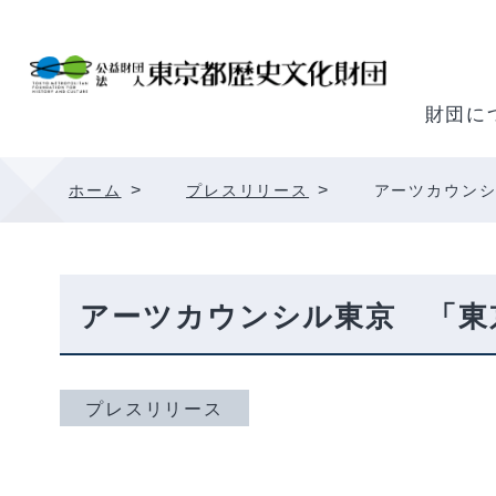
内
容
を
ス
財団に
キ
ッ
>
>
ホーム
プレスリリース
アーツカウンシ
プ
アーツカウンシル東京 「東京
プレスリリース