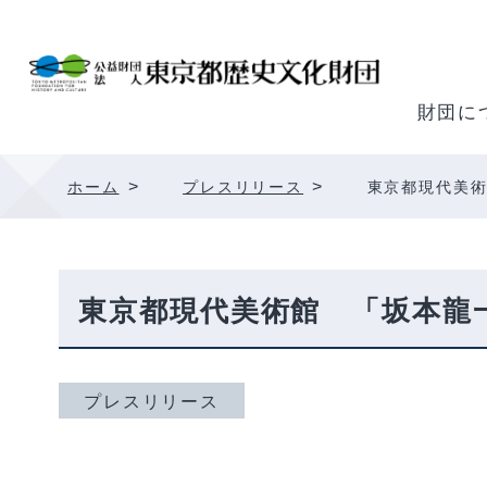
内
容
を
ス
財団に
キ
ッ
>
>
ホーム
プレスリリース
東京都現代美
プ
東京都現代美術館 「坂本龍
プレスリリース