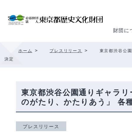
内
容
を
ス
財団に
キ
ッ
>
>
ホーム
プレスリリース
東京都渋谷公園
プ
決定
東京都渋谷公園通りギャラリー
のがたり、かたりあう」 各
プレスリリース