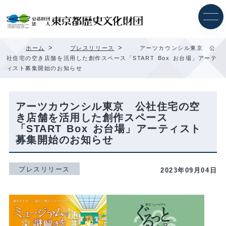
内
容
を
ス
キ
>
>
ホーム
プレスリリース
アーツカウンシル東京 公
ッ
社住宅の空き店舗を活用した創作スペース「START Box お台場」アーテ
プ
ィスト募集開始のお知らせ
アーツカウンシル東京 公社住宅の空
き店舗を活用した創作スペース
「START Box お台場」アーティスト
募集開始のお知らせ
プレスリリース
2023年09月04日