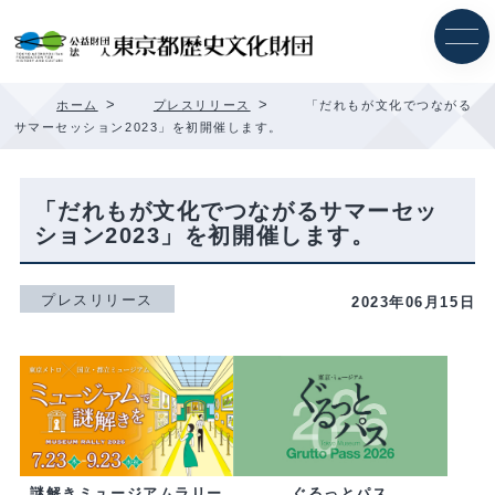
内
容
を
ス
キ
>
>
ホーム
プレスリリース
「だれもが⽂化でつながる
ッ
サマーセッション2023」を初開催します。
プ
「だれもが⽂化でつながるサマーセッ
ション2023」を初開催します。
プレスリリース
2023年06月15日
ぐるっとパス
謎解きミュージアムラリー