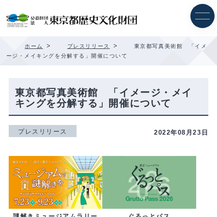
内
容
を
ス
キ
>
>
ホーム
プレスリリース
東京都写真美術館 「イメ
ッ
ージ・メイキングを分解する」開催について
プ
東京都写真美術館 「イメージ・メイ
キングを分解する」開催について
プレスリリース
2022年08月23日
ぐるっとパス
謎解きミュージアムラリー