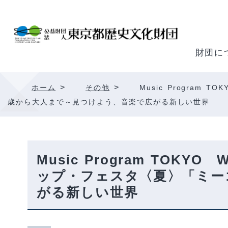
内
容
を
ス
財団に
キ
ッ
>
>
ホーム
その他
Music Program
プ
歳から大人まで～見つけよう、音楽で広がる新しい世界
Music Program TOK
ップ・フェスタ〈夏〉「ミーゴ
がる新しい世界