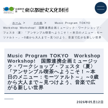
内
容
を
ス
キ
>
>
ホーム
その他
Music Program TOKYO
ッ
Workshop Workshop! 国際連携企画ミュージック・ワークショップ・
プ
フェスタ〈夏〉「アンサンブル喫茶へようこそ！～本日のメニュー：モー
ツァルト～」～0歳から大人まで～見つけよう、音楽で広がる新しい世界
Music Program TOKYO Workshop
Workshop! 国際連携企画ミュージッ
ク・ワークショップ・フェスタ〈夏〉
「アンサンブル喫茶へようこそ！～本
日のメニュー：モーツァルト～」～0歳
から大人まで～見つけよう、音楽で広
がる新しい世界
2026年05月12日