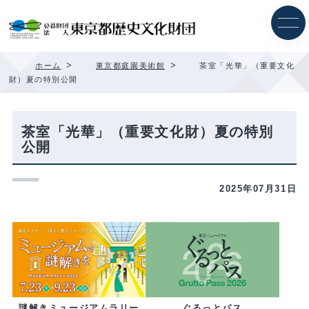
内
容
を
ス
キ
>
>
ホーム
東京都庭園美術館
茶室「光華」（重要文化
ッ
財）夏の特別公開
プ
茶室「光華」（重要文化財）夏の特別
公開
2025年07月31日
ぐるっとパス
謎解きミュージアムラリー