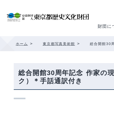
内
容
を
ス
財団に
キ
ッ
>
>
ホーム
東京都写真美術館
総合開館30
プ
総合開館30周年記念 作家
ク）＊手話通訳付き