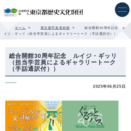
内
容
を
ス
キ
>
>
ホーム
東京都写真美術館
総合開館30周年記念 ル
ッ
イジ・ギッリ（担当学芸員によるギャラリートーク（手話通訳付））
プ
総合開館30周年記念 ルイジ・ギッリ
（担当学芸員によるギャラリートーク
（手話通訳付））
2025年06月25日