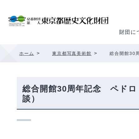
内
容
を
ス
財団に
キ
ッ
>
>
ホーム
東京都写真美術館
総合開館30
プ
総合開館30周年記念 ペド
談）