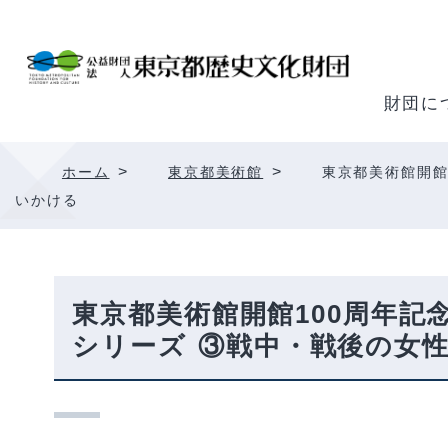
内
容
を
ス
財団に
キ
ッ
>
>
ホーム
東京都美術館
東京都美術館開館
プ
いかける
東京都美術館開館100周年
シリーズ ③戦中・戦後の女