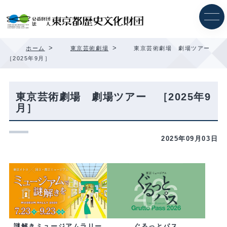
内
容
を
ス
キ
>
>
ホーム
東京芸術劇場
東京芸術劇場 劇場ツアー
ッ
［2025年9月］
プ
東京芸術劇場 劇場ツアー ［2025年9
月］
2025年09月03日
ぐるっとパス
謎解きミュージアムラリー