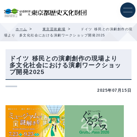
内
容
を
ス
キ
>
>
ホーム
東京芸術劇場
ドイツ 移民との演劇創作の現
ッ
場より 多文化社会における演劇ワークショップ開発2025
プ
ドイツ 移民との演劇創作の現場より
多文化社会における演劇ワークショッ
プ開発2025
2025年07月15日