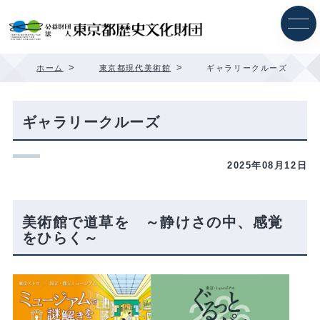
内
容
を
ス
キ
>
>
ホーム
東京都現代美術館
ギャラリークルーズ
ッ
プ
ギャラリークルーズ
2025年08月12日
美術館で道草を ～静けさの中、感覚
をひらく～