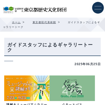
内
容
を
ス
キ
>
>
ホーム
東京都現代美術館
ガイドスタッフによるギ
ッ
ャラリートーク
プ
ガイドスタッフによるギャラリートー
ク
2025年06月25日
ぐるっとパス
謎解きミュージアムラリー