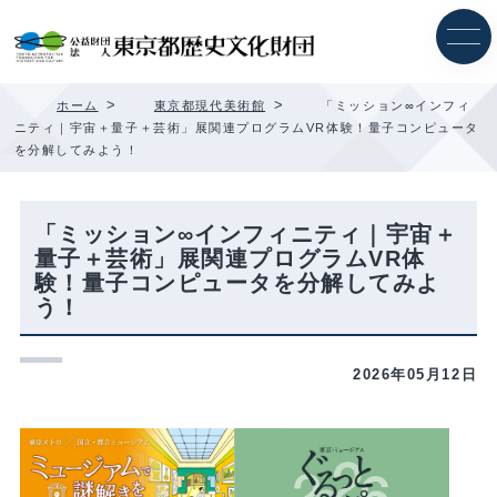
内
容
を
ス
キ
>
>
ホーム
東京都現代美術館
「ミッション∞インフィ
ッ
ニティ｜宇宙＋量子＋芸術」展関連プログラムVR体験！量子コンピュータ
プ
を分解してみよう！
「ミッション∞インフィニティ｜宇宙＋
量子＋芸術」展関連プログラムVR体
験！量子コンピュータを分解してみよ
う！
2026年05月12日