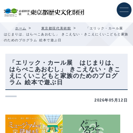
内
容
を
ス
キ
>
>
ホーム
東京都現代美術館
「エリック・カール展
ッ
はじまりは、はらぺこあおむし」 きこえない・きこえにくいこどもと家族
プ
のためのプログラム 絵本で遊ぶ日
「エリック・カール展 はじまりは、
はらぺこあおむし」 きこえない・きこ
えにくいこどもと家族のためのプログ
ラム 絵本で遊ぶ日
2026年05月12日