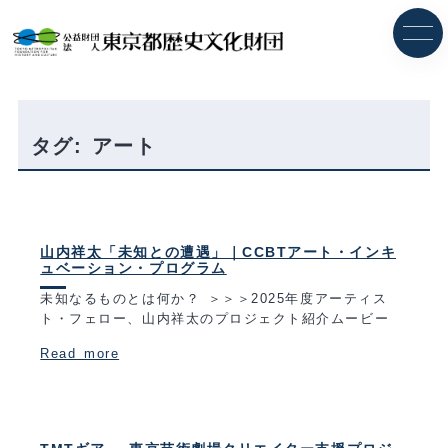
内
容
を
ス
キ
ッ
プ
タグ:
アート
山内祥太「未知との遭遇」｜CCBTアート・インキ
ュベーション・プログラム
未知なるものとは何か？ ＞＞＞2025年度アーティス
ト・フェロー、山内祥太のプロジェクト紹介ムービー
Read more