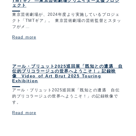
TMTギア ―東京芸術劇場クリエイター支援プロジ
ェクト
東京芸術劇場が、2024年度より実施しているプロジェ
クト「TMTギア」。 東京芸術劇場の芸術監督とスタッ
フがメ…
Read more
アール・ブリュット2025巡回展「既知との遭遇 自
伝的ブリコラージュの世界へようこそ！」記録映
像 Video of Art Brut 2025 Touring
Exhibition
アール・ブリュット2025巡回展「既知との遭遇 自伝
的ブリコラージュの世界へようこそ！」の記録映像で
す。
Read more