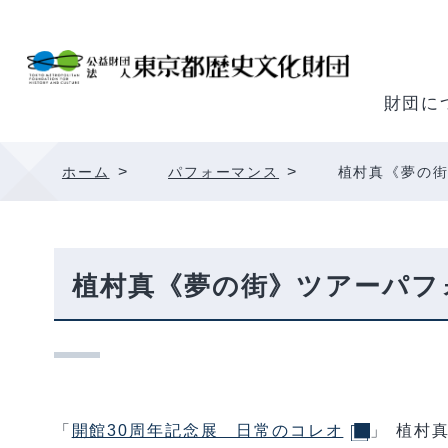
内
容
を
ス
財団に
キ
ッ
>
>
ホーム
パフォーマンス
植村真《夢の街
プ
植村真《夢の街》ツアーパフ
「
開館30周年記念展 日常のコレオ
」 植村