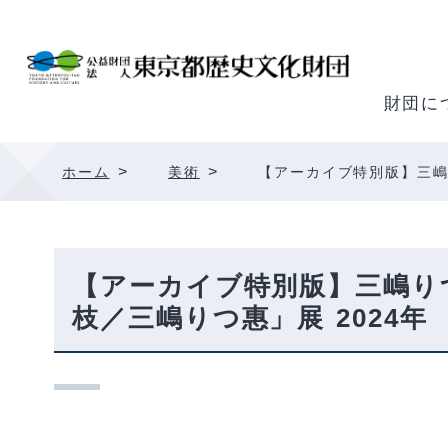
内
容
を
ス
財団に
キ
ッ
>
>
ホーム
美術
【アーカイブ特別版】三嶋
プ
【アーカイブ特別版】三嶋り
枝／三嶋りつ惠」展 2024年