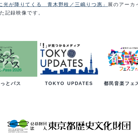
に光が降りてくる 青木野枝／三嶋りつ惠」
展のアーカ
た記録映像です。
るっとパス
都民音楽フェ
TOKYO UPDATES