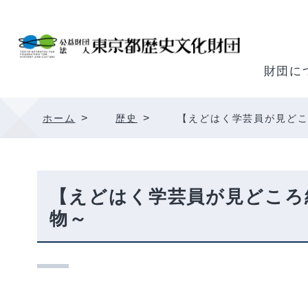
内
容
を
ス
財団に
キ
ッ
>
>
ホーム
歴史
【えどはく学芸員が見どこ
プ
【えどはく学芸員が見どころ
物～