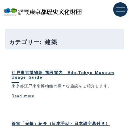
内
容
を
ス
キ
ッ
プ
カテゴリー:
建築
江戸東京博物館 施設案内 Edo-Tokyo Museum
Usage Guide
東京都江戸東京博物館の様々な施設をご紹介します。
Read more
茶室「光華」紹介（日本手話・日本語字幕付き）