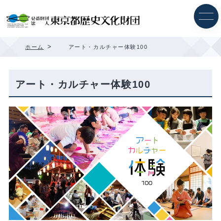
内
容
を
ス
キ
>
ホーム
アート・カルチャー体験100
ッ
プ
アート・カルチャー体験100