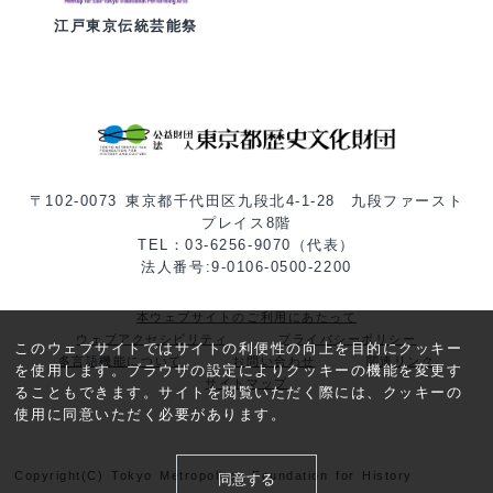
江戸東京伝統芸能祭
〒102-0073 東京都千代田区九段北4-1-28 九段ファースト
プレイス8階
TEL：03-6256-9070（代表）
法人番号:9-0106-0500-2200
本ウェブサイトのご利用にあたって
ウェブアクセシビリティ
プライバシーポリシー
このウェブサイトではサイトの利便性の向上を目的にクッキー
多言語機能について
お問い合わせ
関連リンク
を使用します。ブラウザの設定によりクッキーの機能を変更す
サイトマップ
ることもできます。サイトを閲覧いただく際には、クッキーの
使用に同意いただく必要があります。
Copyright(C) Tokyo Metropolitan Foundation for History
同意する