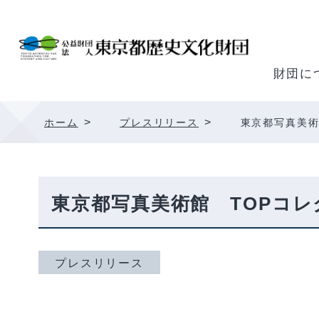
内
容
を
ス
財団に
キ
ッ
>
>
ホーム
プレスリリース
東京都写真美術
プ
東京都写真美術館 TOPコレ
プレスリリース