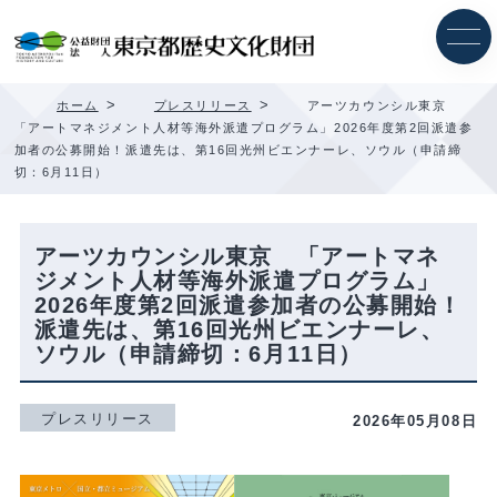
内
容
を
ス
キ
>
>
ホーム
プレスリリース
アーツカウンシル東京
ッ
「アートマネジメント人材等海外派遣プログラム」2026年度第2回派遣参
プ
加者の公募開始！派遣先は、第16回光州ビエンナーレ、ソウル（申請締
切：6月11日）
アーツカウンシル東京 「アートマネ
ジメント人材等海外派遣プログラム」
2026年度第2回派遣参加者の公募開始！
派遣先は、第16回光州ビエンナーレ、
ソウル（申請締切：6月11日）
プレスリリース
2026年05月08日