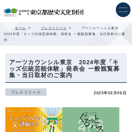
内
容
を
ス
キ
>
>
ホーム
プレスリリース
アーツカウンシル東京
ッ
2024年度「キッズ伝統芸能体験」発表会 一般観覧募集・当日取材のご案
プ
内
アーツカウンシル東京 2024年度「キ
ッズ伝統芸能体験」発表会 一般観覧募
集・当日取材のご案内
プレスリリース
2025年02月06日