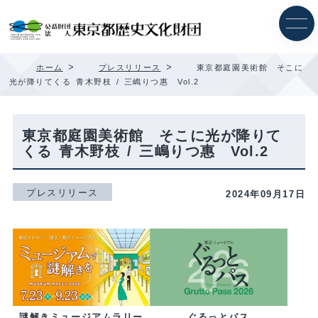
内
容
を
ス
キ
>
>
ホーム
プレスリリース
東京都庭園美術館 そこに
ッ
光が降りてくる 青木野枝 / 三嶋りつ惠 Vol.2
プ
東京都庭園美術館 そこに光が降りて
くる 青木野枝 / 三嶋りつ惠 Vol.2
プレスリリース
2024年09月17日
ぐるっとパス
謎解きミュージアムラリー