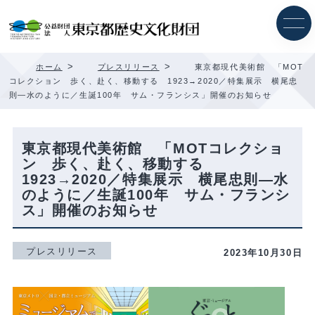
内
容
を
ス
キ
>
>
ホーム
プレスリリース
東京都現代美術館 「MOT
ッ
コレクション 歩く、赴く、移動する 1923→2020／特集展示 横尾忠
プ
則―水のように／生誕100年 サム・フランシス」開催のお知らせ
東京都現代美術館 「MOTコレクショ
ン 歩く、赴く、移動する
1923→2020／特集展示 横尾忠則―水
のように／生誕100年 サム・フランシ
ス」開催のお知らせ
プレスリリース
2023年10月30日