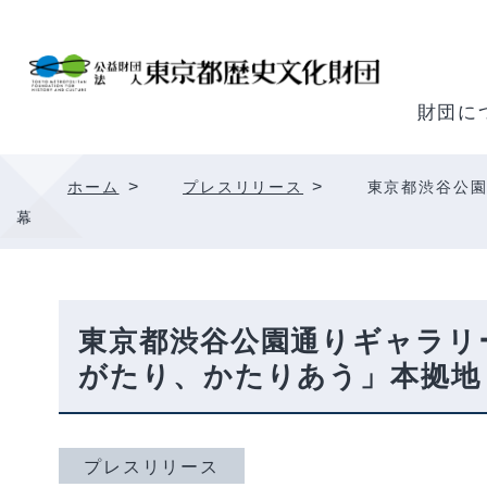
内
容
を
ス
財団に
キ
ッ
>
>
ホーム
プレスリリース
東京都渋谷公園
プ
幕
東京都渋谷公園通りギャラリー
がたり、かたりあう」本拠地
プレスリリース