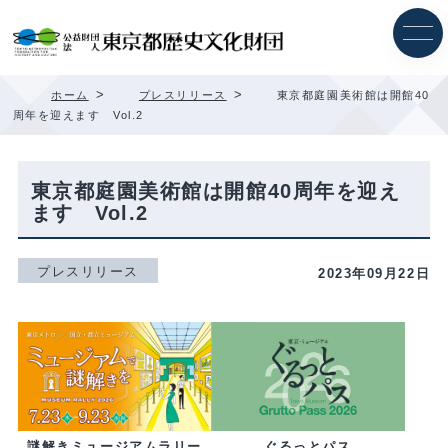
内
容
を
ス
キ
>
>
ホーム
プレスリリース
東京都庭園美術館は開館40
ッ
周年を迎えます Vol.2
プ
東京都庭園美術館は開館40周年を迎え
ます Vol.2
プレスリリース
2023年09月22日
ぐるっとパス
謎解きミュージアムラリー