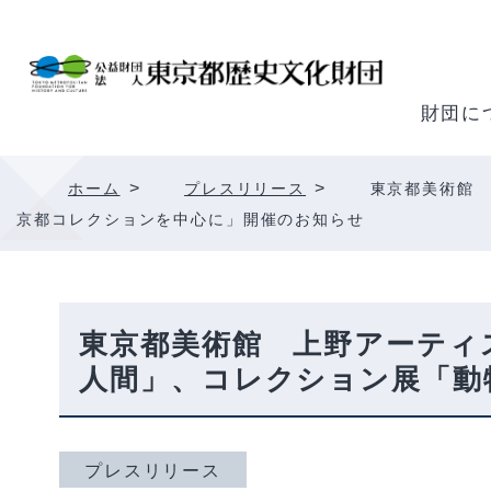
内
容
を
ス
財団に
キ
ッ
>
>
ホーム
プレスリリース
東京都美術館 
プ
京都コレクションを中心に」開催のお知らせ
東京都美術館 上野アーティス
人間」、コレクション展「動
プレスリリース