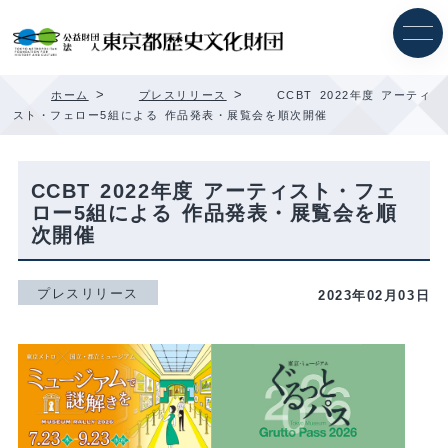
内
容
を
ス
キ
>
>
ホーム
プレスリリース
CCBT 2022年度 アーティ
ッ
スト・フェロー5組による 作品発表・展覧会を順次開催
プ
CCBT 2022年度 アーティスト・フェ
ロー5組による 作品発表・展覧会を順
次開催
プレスリリース
2023年02月03日