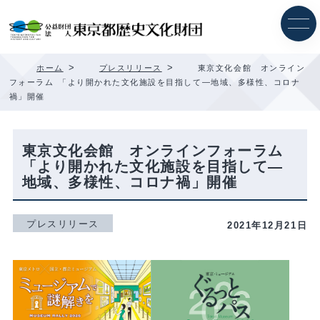
内
容
を
ス
キ
>
>
ホーム
プレスリリース
東京文化会館 オンライン
ッ
フォーラム 「より開かれた文化施設を目指して―地域、多様性、コロナ
プ
禍」開催
東京文化会館 オンラインフォーラム
「より開かれた文化施設を目指して―
地域、多様性、コロナ禍」開催
プレスリリース
2021年12月21日