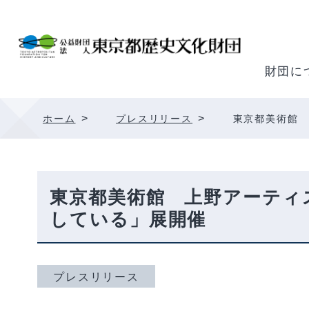
内
容
を
ス
財団に
キ
ッ
>
>
ホーム
プレスリリース
東京都美術館 上
プ
東京都美術館 上野アーティストプ
している」展開催
プレスリリース