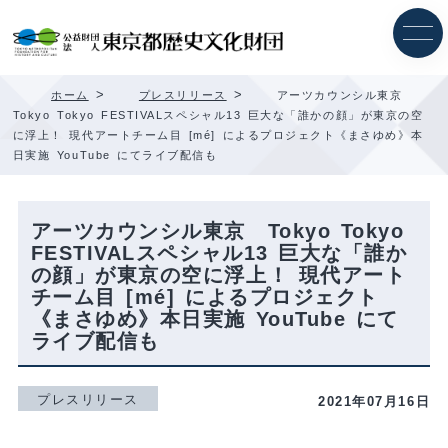
内
容
を
ス
キ
>
>
ホーム
プレスリリース
アーツカウンシル東京
ッ
Tokyo Tokyo FESTIVALスペシャル13 巨大な「誰かの顔」が東京の空
プ
に浮上！ 現代アートチーム目 [mé] によるプロジェクト《まさゆめ》本
日実施 YouTube にてライブ配信も
アーツカウンシル東京 Tokyo Tokyo
FESTIVALスペシャル13 巨大な「誰か
の顔」が東京の空に浮上！ 現代アート
チーム目 [mé] によるプロジェクト
《まさゆめ》本日実施 YouTube にて
ライブ配信も
プレスリリース
2021年07月16日