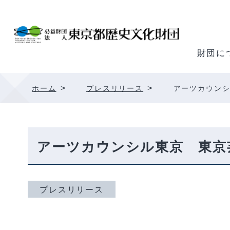
内
容
を
ス
財団に
キ
ッ
>
>
ホーム
プレスリリース
アーツカウンシ
プ
アーツカウンシル東京 東京芸術
プレスリリース