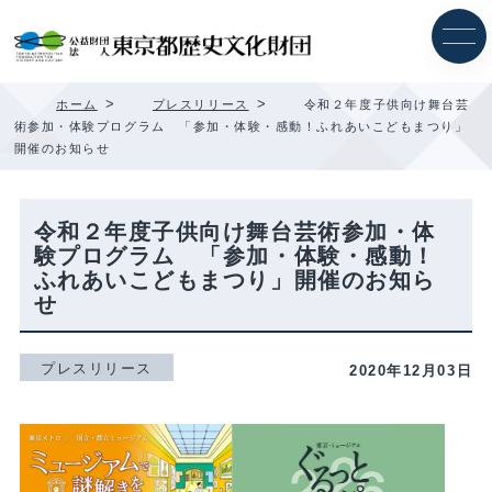
内
容
を
ス
キ
>
>
ホーム
プレスリリース
令和２年度子供向け舞台芸
ッ
術参加・体験プログラム 「参加・体験・感動！ふれあいこどもまつり」
プ
開催のお知らせ
令和２年度子供向け舞台芸術参加・体
験プログラム 「参加・体験・感動！
ふれあいこどもまつり」開催のお知ら
せ
プレスリリース
2020年12月03日