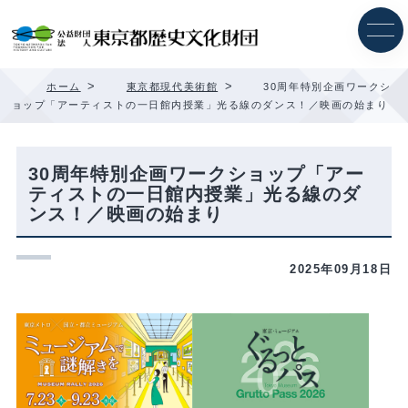
内
容
を
ス
キ
>
>
ホーム
東京都現代美術館
30周年特別企画ワークシ
ッ
ョップ「アーティストの一日館内授業」光る線のダンス！／映画の始まり
プ
30周年特別企画ワークショップ「アー
ティストの一日館内授業」光る線のダ
ンス！／映画の始まり
2025年09月18日